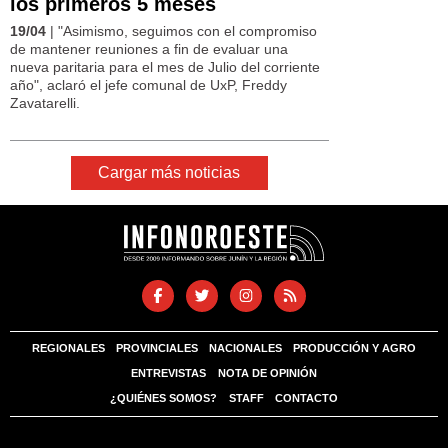
los primeros 5 meses
19/04
| "Asimismo, seguimos con el compromiso
de mantener reuniones a fin de evaluar una
nueva paritaria para el mes de Julio del corriente
año", aclaró el jefe comunal de UxP, Freddy
Zavatarelli.
Cargar más noticias
REGIONALES
PROVINCIALES
NACIONALES
PRODUCCIÓN Y AGRO
ENTREVISTAS
NOTA DE OPINIÓN
¿QUIÉNES SOMOS?
STAFF
CONTACTO