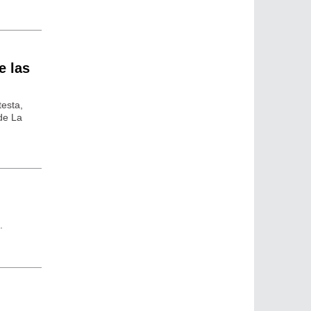
e las
testa,
 de La
.