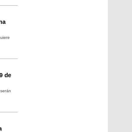
ma
Quiere
9 de
 serán
a