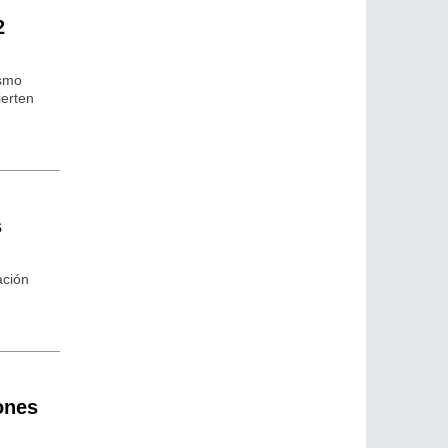
2
ismo
ierten
s
ación
iones