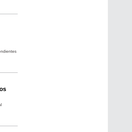
endientes
dos
l