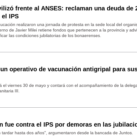
lizó frente al ANSES: reclaman una deuda de 
 el IPS
ducación realizaron una jornada de protesta en la sede local del organ
rno de Javier Milei retiene fondos que pertenecen a la provincia y adv
icar las condiciones jubilatorias de los bonaerenses.
á un operativo de vacunación antigripal para su
rá el viernes 30 de mayo y contará con el acompañamiento de la deleg
itaria III.
ín fue contra el IPS por demoras en las jubilac
n tardar hasta dos años", argumentaron desde la bancada de Juntos.