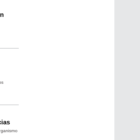
en
os
cias
organismo