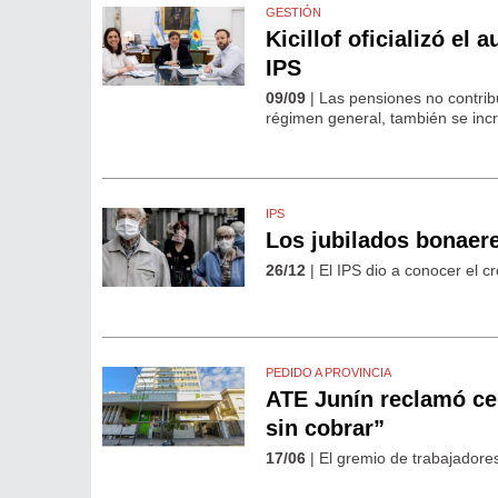
GESTIÓN
Kicillof oficializó el
IPS
09/09
| Las pensiones no contrib
régimen general, también se inc
IPS
Los jubilados bonaer
26/12
| El IPS dio a conocer el 
PEDIDO A PROVINCIA
ATE Junín reclamó cel
sin cobrar”
17/06
| El gremio de trabajadore