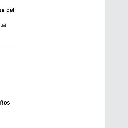
es del
 del
años