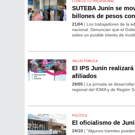
CONFLICTO PREVISIONAL
SUTEBA Junín se movi
billones de pesos con
21/04
| Los trabajadores de la e
nacional. Denuncian que el Gobie
sobre un posible intento de modif
SALUD PÚBLICA
El IPS Junín realizar
afiliados
29/05
| La jornada se desarrolla
regional del IOMA y de Región San
POLÍTICA
El oficialismo de Jun
24/10
| "Algunos trámites puede