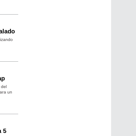
alado
lizando
ap
 del
para un
a 5