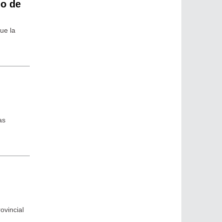
io de
ue la
as
ovincial