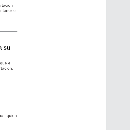
rtación
antener o
a su
 que el
rtación.
ios, quien