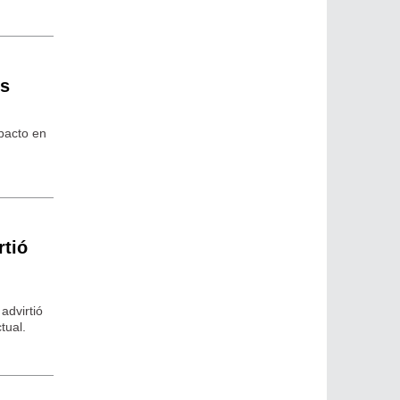
os
pacto en
rtió
advirtió
tual.