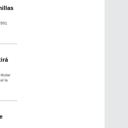
illas
1991
irá
itular
al la
e