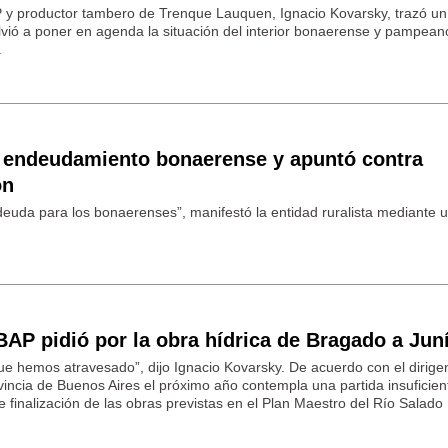
 y productor tambero de Trenque Lauquen, Ignacio Kovarsky, trazó un
volvió a poner en agenda la situación del interior bonaerense y pampean
.
 endeudamiento bonaerense y apuntó contra
ón
 deuda para los bonaerenses”, manifestó la entidad ruralista mediante 
AP pidió por la obra hídrica de Bragado a Jun
que hemos atravesado”, dijo Ignacio Kovarsky. De acuerdo con el dirigen
vincia de Buenos Aires el próximo año contempla una partida insuficien
 de finalización de las obras previstas en el Plan Maestro del Río Salado