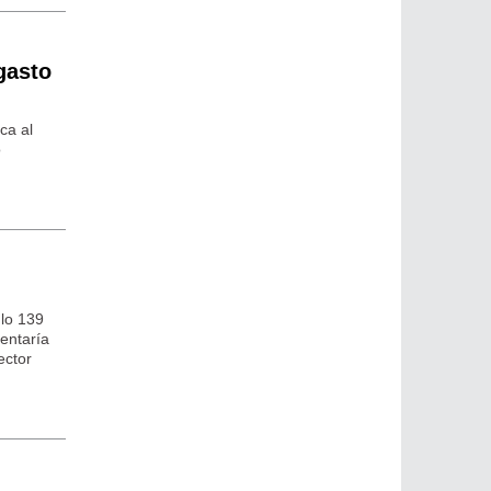
gasto
ca al
o
ulo 139
entaría
ector