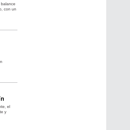
 balance
o, con un
un
ín
te, el
te y