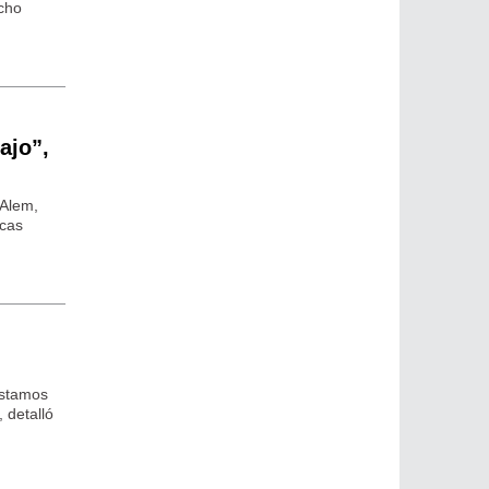
echo
ajo”,
 Alem,
icas
estamos
 detalló