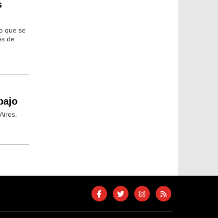
s
jo que se
és de
bajo
Aires.