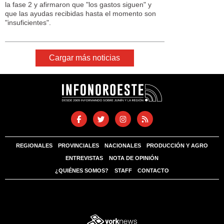
la fase 2 y afirmaron que "los gastos siguen" y
que las ayudas recibidas hasta el momento son
"insuficientes".
Cargar más noticias
REGIONALES
PROVINCIALES
NACIONALES
PRODUCCIÓN Y AGRO
ENTREVISTAS
NOTA DE OPINIÓN
¿QUIÉNES SOMOS?
STAFF
CONTACTO