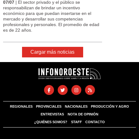
07/07
| El sector privado y el público se
responsabilizan de brindar un incentivo
económico para que puedan insertarse en el
mercado y desarrollar sus competencias
profesionales y personales. El promedio de edad
es de 22 años.
Cargar más noticias
REGIONALES
PROVINCIALES
NACIONALES
PRODUCCIÓN Y AGRO
ENTREVISTAS
NOTA DE OPINIÓN
¿QUIÉNES SOMOS?
STAFF
CONTACTO