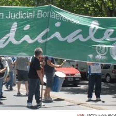
TAGS:
PROVINCIA
,
AJB
,
JUDIC