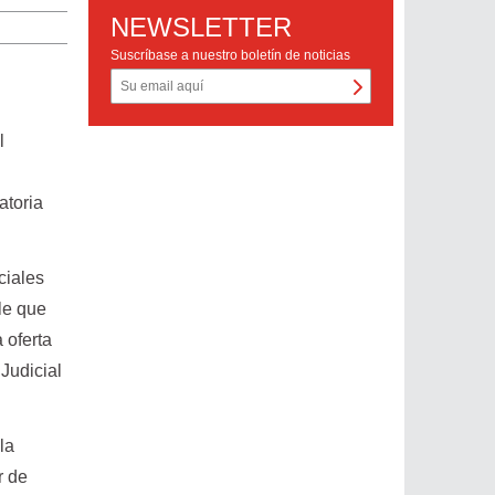
NEWSLETTER
Suscríbase a nuestro boletín de noticias
l
atoria
ciales
le que
 oferta
 Judicial
la
r de