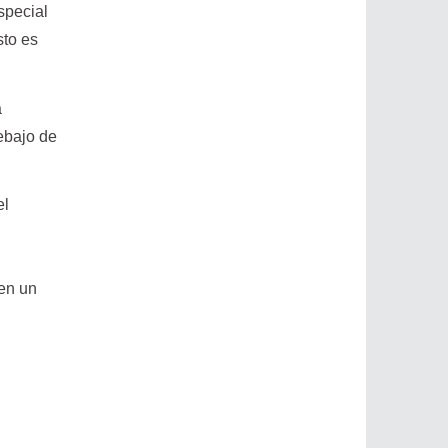
special
sto es
a
debajo de
el
 en un