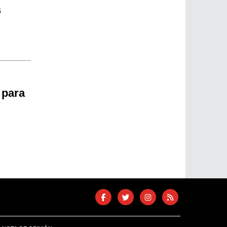
s
 para