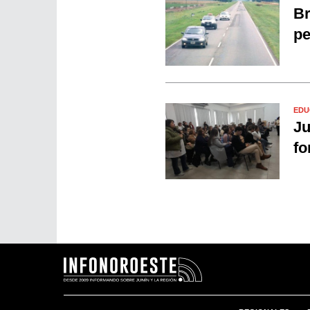
Br
pe
EDU
Ju
fo