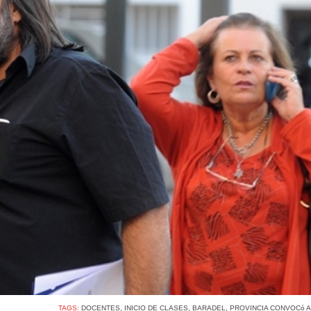
TAGS:
DOCENTES
,
INICIO DE CLASES
,
BARADEL
,
PROVINCIA CONVOCó A