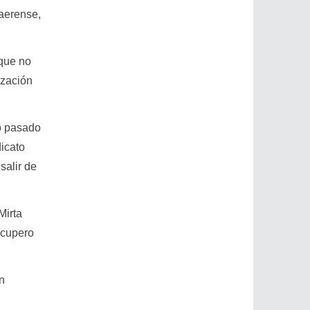
naerense,
 que no
ización
ño pasado
dicato
salir de
Mirta
ecupero
án