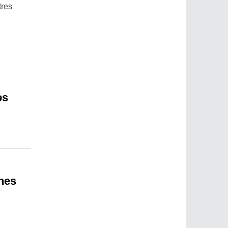
tres
os
nes