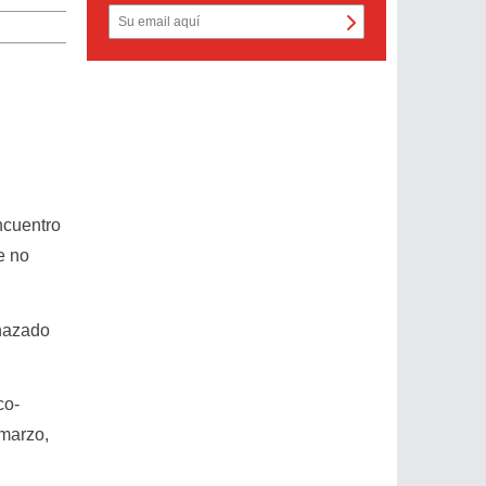
encuentro
e no
chazado
co-
 marzo,