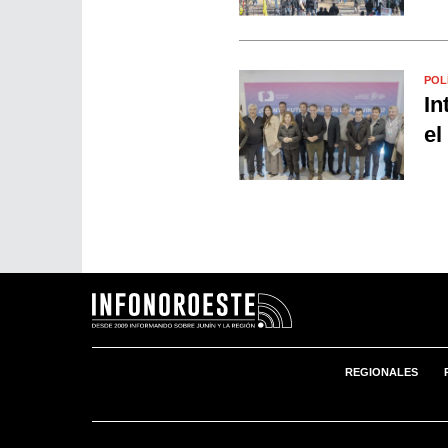
POL
In
el
REGIONALES