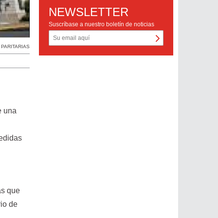
NEWSLETTER
Suscríbase a nuestro boletín de noticias
,
PARITARIAS
e una
medidas
as que
rio de