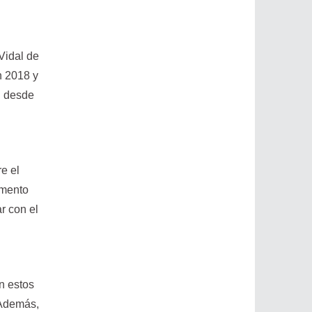
Vidal de
n 2018 y
n desde
e el
omento
r con el
n estos
. Además,