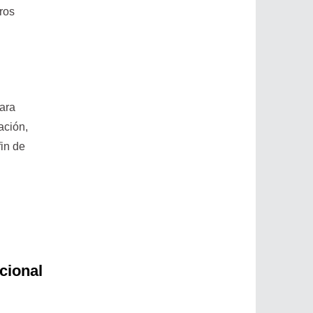
ros
para
ación,
in de
cional