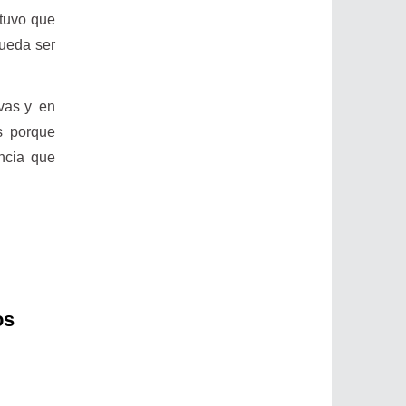
stuvo que
pueda ser
ivas y en
s porque
ncia que
os