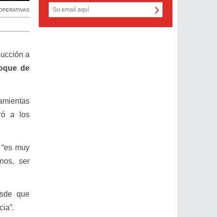
OPERATIVAS
ducción a
loque de
ramientas
ró a los
e “es muy
nos, ser
esde que
ia”.