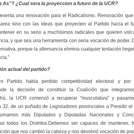
 As”? ¿Cual sera la proyeccion a futuro de la UCR?
presenta una renovación para el Radicalismo. Renovación que
area sino con las ideas que proyecten al Partido hacia el f
ntener en su seno a muchísimos radicales que quieren volca
itancia, y que sea una herramienta con seria vocación de poder
ternativa, porque la alternancia elimina cualquier tentación heg
cia.”
ión actual del partido?
 Partido había perdido competitividad electoral y por 
esde la decisión de constituir la Coalición que integramo
hú, la UCR comenzó a recuperar “musculatura” y pasam
a 32, de un puñado de Legisladores provinciales a Presidir el 
sumamos más Diputados y Diputadas Nacionales y Conc
i todos los Distritos.Debemos ser capaces de mantener, for
ción que nos cambió la cabeza y nos devolvió vocación de pod