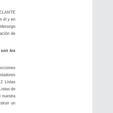
ADELANTE
n él y en
liderazgo
cación de
 son los
ecciones
sladores
2 Listas
Listas de
e nuestra
struir un