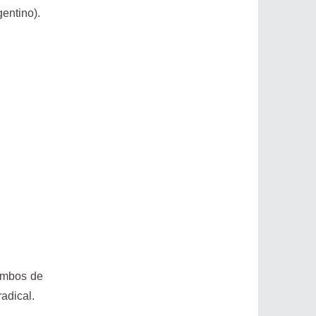
gentino).
rumbos de
radical.