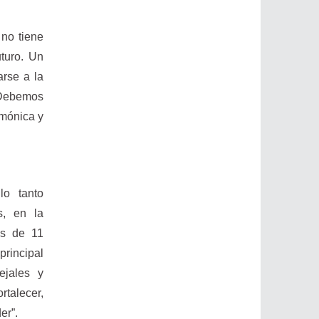
 no tiene
uturo. Un
rse a la
. Debemos
emónica y
lo tanto
s, en la
os de 11
principal
ejales y
talecer,
er”.