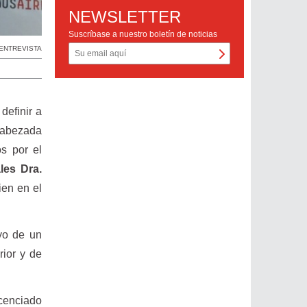
NEWSLETTER
Suscríbase a nuestro boletín de noticias
ENTREVISTA
definir a
ncabezada
os por el
les Dra.
ien en el
oyo de un
rior y de
icenciado