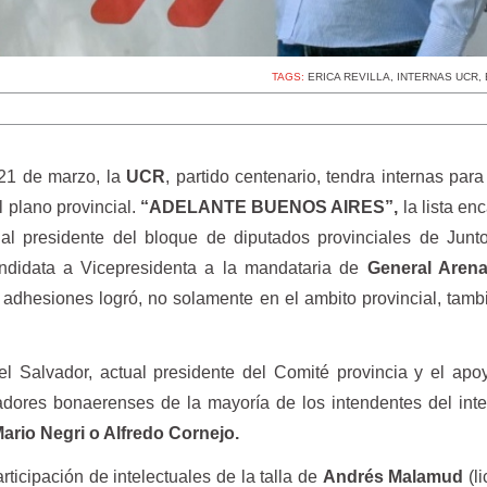
TAGS:
ERICA REVILLA
,
INTERNAS UCR
,
21 de marzo, la
UCR
, partido centenario, tendra internas para 
 plano provincial.
“ADELANTE BUENOS AIRES”,
la lista e
ual presidente del bloque de diputados provinciales de Junt
ndidata a Vicepresidenta a la mandataria de
General Arena
 adhesiones logró, no solamente en el ambito provincial, tamb
l Salvador, actual presidente del Comité provincia y el ap
adores bonaerenses de la mayoría de los intendentes del inte
ario Negri o Alfredo Cornejo.
rticipación de intelectuales de la talla de
Andrés Malamud
(l