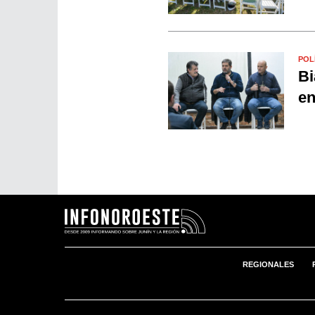
POL
Bi
en
REGIONALES