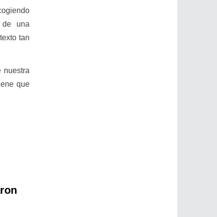
ecogiendo
y de una
texto tan
e nuestra
iene que
aron