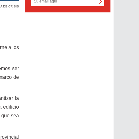
A DE CRISIS
rne a los
remos ser
 marco de
ntizar la
 edificio
a que sea
rovincial