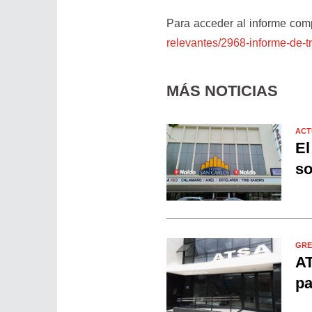
Para acceder al informe comp
relevantes/2968-
informe-de-t
MÁS NOTICIAS
ACT
El
so
GRE
AT
pa