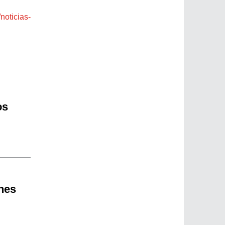
/
noticias-
os
nes