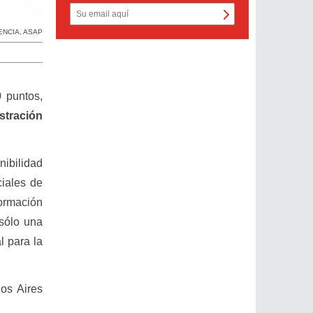
ENCIA
,
ASAP
0 puntos,
stración
nibilidad
ciales de
ormación
 sólo una
l para la
os Aires