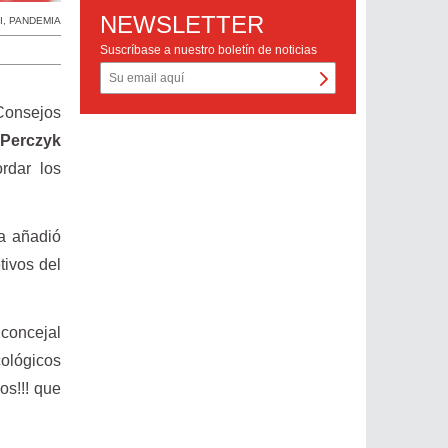
NEWSLETTER
I
,
PANDEMIA
Suscríbase a nuestro boletín de noticias
Consejos
e Perczyk
rdar los
ea añadió
tivos del
 concejal
cológicos
os!!! que