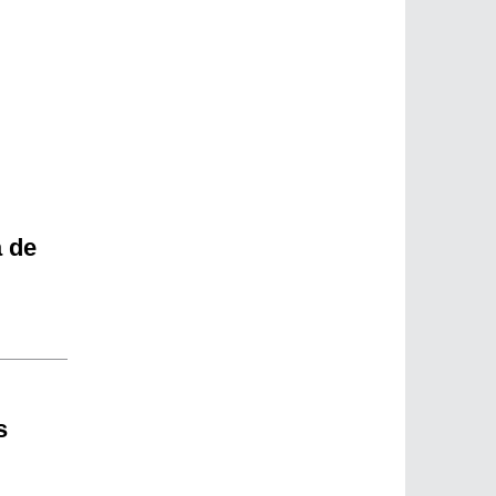
a de
s