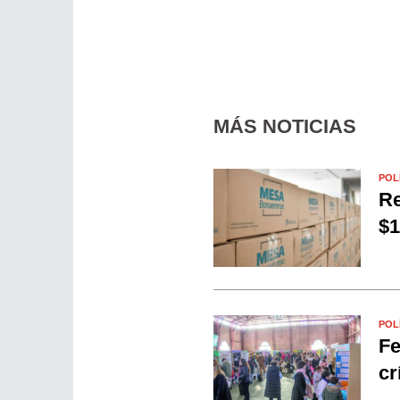
MÁS NOTICIAS
POL
Re
$1
POL
Fe
cr