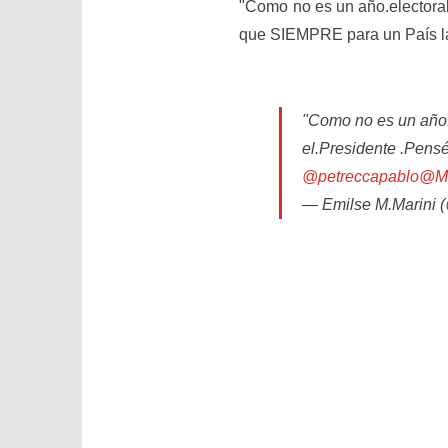
"Como no es un año.electoral
que SIEMPRE para un País la 
"Como no es un año.e
el.Presidente .Pens
@petreccapablo
@Me
— Emilse M.Marini 