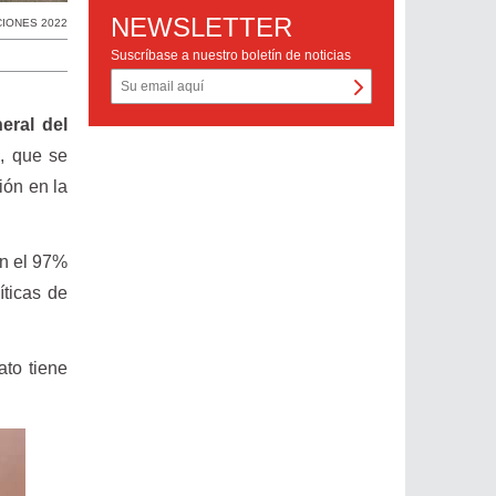
NEWSLETTER
IONES 2022
Suscríbase a nuestro boletín de noticias
eral del
l, que se
ión en la
on el 97%
íticas de
ato tiene