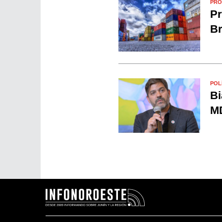
PRO
Pr
Br
POL
Bi
MD