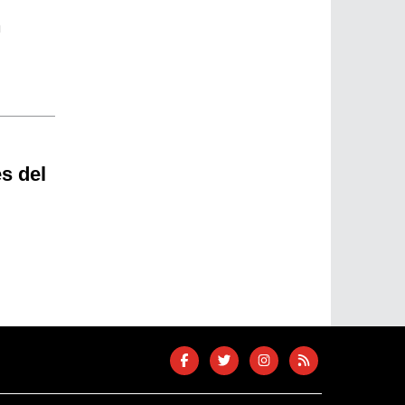
n
s del