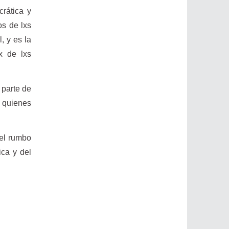
crática y
os de lxs
, y es la
x de lxs
parte de
a quienes
 el rumbo
ica y del