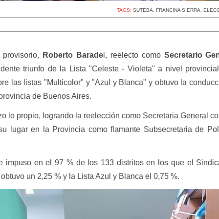
TAGS:
SUTEBA
,
FRANCINA SIERRA
,
ELECC
 provisorio,
Roberto Barade
l, reelecto como
Secretario Gen
dente triunfo de la Lista "Celeste - Violeta" a nivel provincia
 las listas "Multicolor" y "Azul y Blanca" y obtuvo la conducc
a provincia de Buenos Aires.
zo lo propio, logrando la reelección como Secretaria General c
su lugar en la Provincia como flamante Subsecretaria de Pol
 impuso en el 97 % de los 133 distritos en los que el Sindic
r obtuvo un 2,25 % y la Lista Azul y Blanca el 0,75 %.