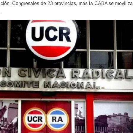
ación. Congresales de 23 provincias, más la CABA se moviliz
.