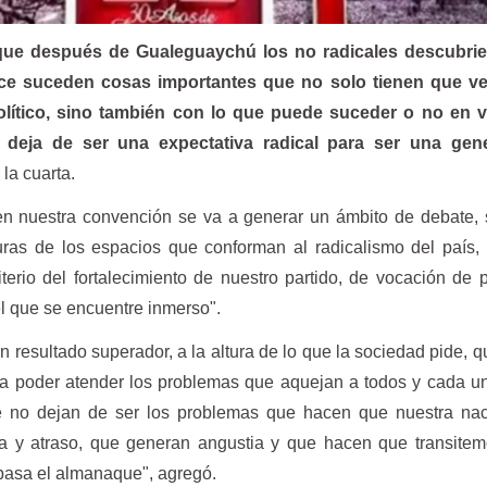
que después de Gualeguaychú los no radicales descubri
ce suceden cosas importantes que no solo tienen que ve
olítico, sino también con lo que puede suceder o no en vi
 deja de ser una expectativa radical para ser una gene
 la cuarta.
en nuestra convención se va a generar un ámbito de debate,
turas de los espacios que conforman al radicalismo del país,
iterio del fortalecimiento de nuestro partido, de vocación de 
el que se encuentre inmerso".
n resultado superador, a la altura de lo que la sociedad pide, q
ara poder atender los problemas que aquejan a todos y cada u
ue no dejan de ser los problemas que hacen que nuestra nac
a y atraso, que generan angustia y que hacen que transitem
pasa el almanaque", agregó.