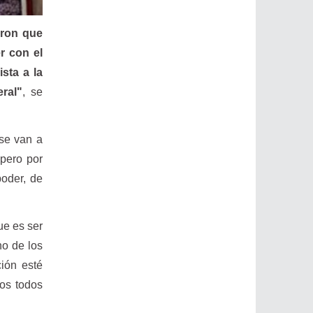
eron que
r con el
sta a la
ral"
, se
 se van a
 pero por
poder, de
ue es ser
no de los
ión esté
os todos