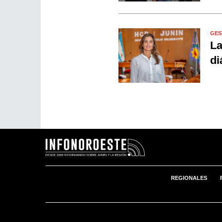
GES
La
di
REGIONALES