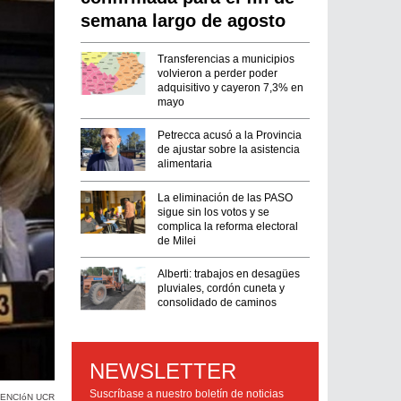
semana largo de agosto
Transferencias a municipios
volvieron a perder poder
adquisitivo y cayeron 7,3% en
mayo
Petrecca acusó a la Provincia
de ajustar sobre la asistencia
alimentaria
La eliminación de las PASO
sigue sin los votos y se
complica la reforma electoral
de Milei
Alberti: trabajos en desagües
pluviales, cordón cuneta y
consolidado de caminos
NEWSLETTER
Suscríbase a nuestro boletín de noticias
ENCIóN UCR