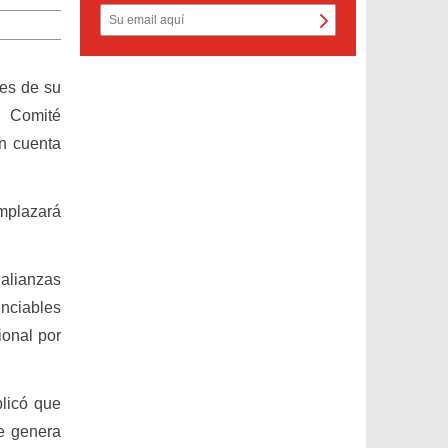
des de su
l Comité
en cuenta
emplazará
 alianzas
nciables
ional por
licó que
ue genera