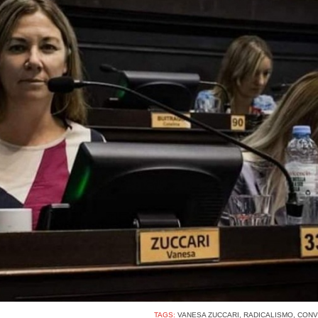
TAGS:
VANESA ZUCCARI
,
RADICALISMO
,
CONV