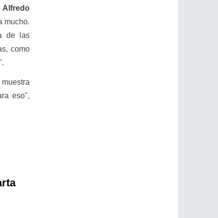
 Alfredo
ta mucho.
a de las
as, como
".
s muestra
ra eso",
rta