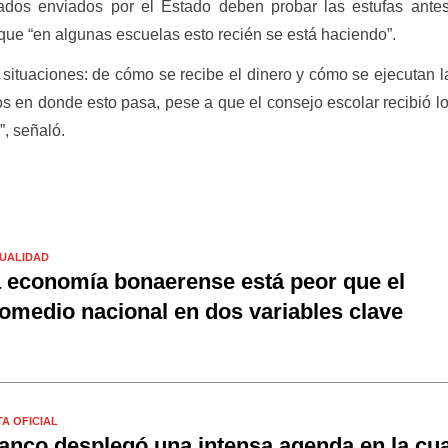
lados enviados por el Estado deben probar las estufas ante
 que “en algunas escuelas esto recién se está haciendo”.
ituaciones: de cómo se recibe el dinero y cómo se ejecutan l
tos en donde esto pasa, pese a que el consejo escolar recibió l
”, señaló.
UALIDAD
 economía bonaerense está peor que el
omedio nacional en dos variables clave
TA OFICIAL
anco desplegó una intensa agenda en la cua