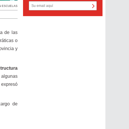
N ESCUELAS
a de las
ráticas o
ovincia y
tructura
n algunas
, expresó
cargo de