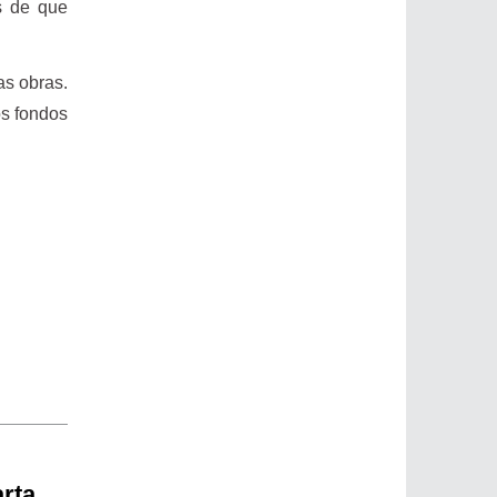
s de que
as obras.
os fondos
rta