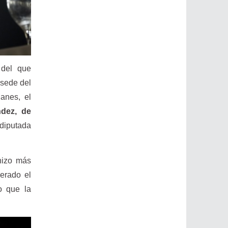
 del que
 sede del
anes, el
dez, de
diputada
hizo más
erado el
o que la