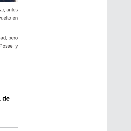
ar, antes
vuelto en
bad, pero
 Posse y
a de