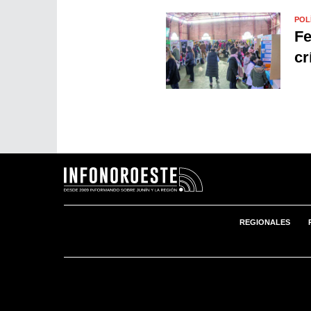
POL
Fe
cr
REGIONALES