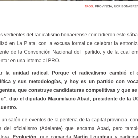
TAGS:
PROVINCIA
,
UCR BONAERE
es vertientes del radicalismo bonaerense coincidieron este sáb
lizó en La Plata, con la excusa formal de celebrar la entroni
nte de la Convención Nacional del partido, y de la cual em
entar en una interna al PRO.
 la unidad radical. Porque el radicalismo cambió el 
lítica y sus metodologías, y hoy es un partido con voc
igentes, que construye candidaturas competitivas y que se
o”, dijo el diputado Maximiliano Abad, presidente de la U
cuentro.
 un salón de eventos de la periferia de la capital provincia, con
s del oficialismo (Adelante) que encarna Abad, pero tamb
itora,
Evolución
, que comanda
Martín Lousteau
y particip