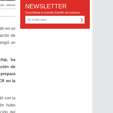
NEWSLETTER
NSE
,
UNIDAD
Suscríbase a nuestro boletín de noticias
ado en un
zación de
ergió un
chip, ha
ación de
 prepara
CR en la
tó con la
ién hubo
ación del