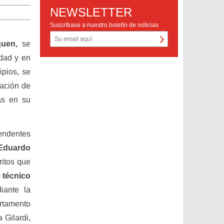
NEWSLETTER
Suscríbase a nuestro boletín de noticias
quen,
se
idad y en
ipios, se
lación de
as en su
tendentes
(Eduardo
ritos que
l técnico
iante la
rtamento
 Gilardi,