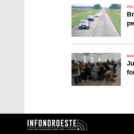
POL
Br
pe
EDU
Ju
fo