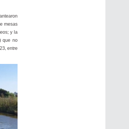
lantearon
 de mesas
eos; y la
s) que no
23, entre