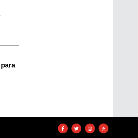
s
 para