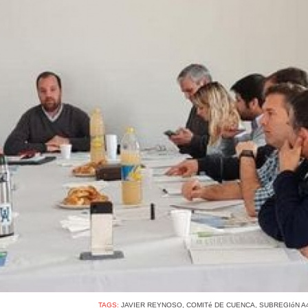
TAGS:
JAVIER REYNOSO
,
COMITé DE CUENCA
,
SUBREGIóN A