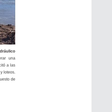
idráulico
erar una
itó a las
y loteos.
puesto de