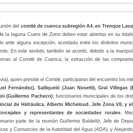
unión del
comité de cuenca subregión A4, en Trenque Lau
e la laguna Cuero de Zorro deben estar abiertas en su total
o ante alguna excepción, acordada entre los distintos munic
nto. En este sentido, también se acordó, debido a la manipu
jenas al Comité de Cuenca, la extracción de las compuert
), quien preside el Comité, participaron del encuentro los in
 Fernández), Salliqueló (Juan Nosetti), Gral Villegas 
ni (Guillermo Pacheco);
funcionarios municipales de los dist
incial de Hidráulica, Alberto Micheloud, Jefe Zona VII, y e
ncejales y representantes de sociedades rurales
. Med
maron parte de la reunión Guillermo Baldelló, Jefe de Depa
as y Consorcios de la Autoridad del Agua (ADA), y Alejandra