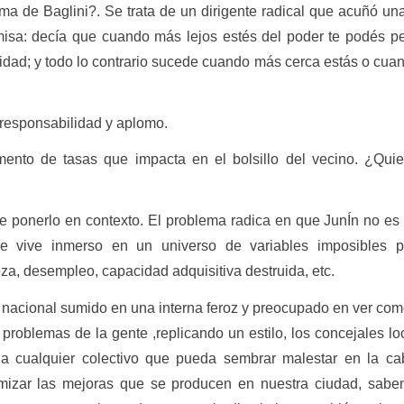
a de Baglini?. Se trata de un dirigente radical que acuñó una
isa: decía que cuando más lejos estés del poder te podés pe
idad; y todo lo contrario sucede cuando más cerca estás o cua
 responsabilidad y aplomo.
mento de tasas que impacta en el bolsillo del vecino. ¿Qui
e ponerlo en contexto. El problema radica en que JunÍn no es 
e vive inmerso en un universo de variables imposibles pa
za, desempleo, capacidad adquisitiva destruida, etc.
nacional sumido en una interna feroz y preocupado en ver com
 problemas de la gente ,replicando un estilo, los concejales lo
a cualquier colectivo que pueda sembrar malestar en la ca
imizar las mejoras que se producen en nuestra ciudad, sabe