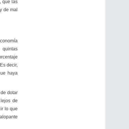
, que las
 y de mal
economía
 quintas
orcentaje
Es decir,
que haya
 de dotar
 lejos de
ir lo que
galopante
.