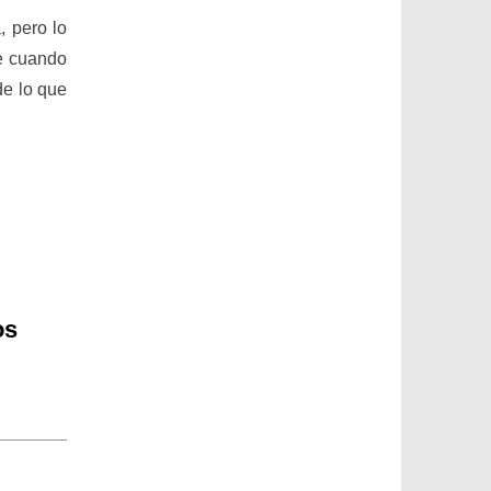
 pero lo
ue cuando
de lo que
os