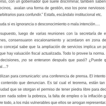
erso, con un gobernador que suele discriminar, también saben
vecinos, avalan una forma de gestión, eso los pone nerviosos
rbitrarios para confundir." Estafa, escándalo institucional etc.
 duda si es ignorancia o desconocimiento o mala intención….
esupuesto, luego de varias reuniones con la secretaría de 
iones, consensuaron escalonamiento y acordaron en zona de
do concejal sabe que la ampliación de servicios implica un p
que hay valuación fiscal actualizada. Todo lo provee la norma. 
e decisiones, ¡no se enteraron después que pasó? ¿Puede 
oral…?
tilizan para comunicarlo: una conferencia de prensa. El intento
 contenido que denuncian. Es tal cual el teorema, están tan
iudad que se otorgan el permiso de tener piedra libre para dec
en nada sobre la pobreza, la falta de empleo o la inflación 
re todo, a los más vulnerables que ellos se arrogan representar