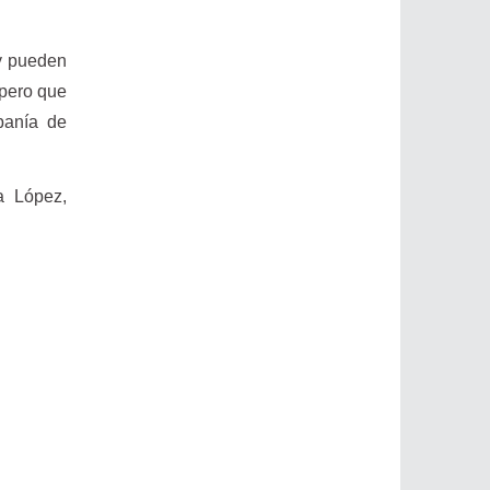
oy pueden
 pero que
banía de
a López,