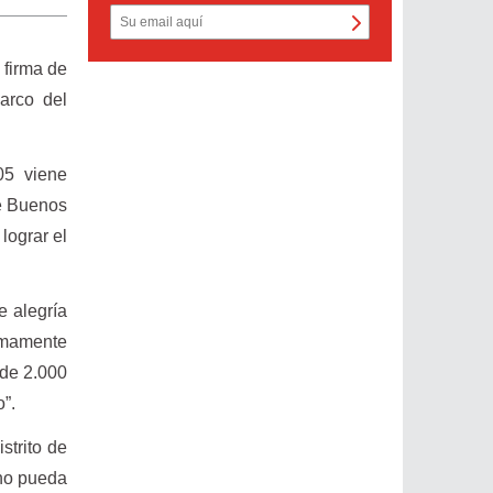
 firma de
arco del
05 viene
de Buenos
lograr el
e alegría
ximamente
 de 2.000
o”.
strito de
ino pueda