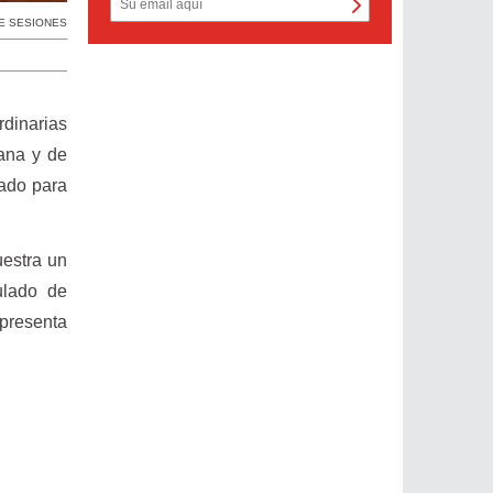
E SESIONES
rdinarias
bana y de
gado para
uestra un
mulado de
epresenta