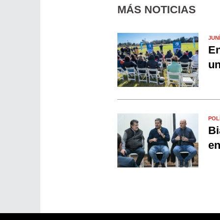
MÁS NOTICIAS
JUN
En
un
POL
Bi
en