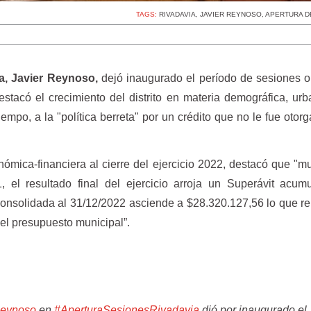
TAGS:
RIVADAVIA
,
JAVIER REYNOSO
,
APERTURA D
a, Javier Reynoso,
dejó inaugurado el período de sesiones o
stacó el crecimiento del distrito en materia demográfica, ur
iempo, a la "política berreta" por un crédito que no le fue otor
nómica-financiera al cierre del ejercicio 2022, destacó que "m
, el resultado final del ejercicio arroja un Superávit acu
onsolidada al 31/12/2022 asciende a $28.320.127,56 lo que r
el presupuesto municipal”.
eynoso
en
#AperturaSesionesRivadavia
dió por inaugurado el