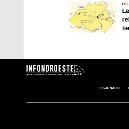
POL
Le
re
ti
REGIONALES