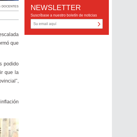
NEWSLETTER
S DOCENTES
Suscríbase a nuestro boletín de noticias
 escalada
formó que
os podido
r que la
vincial",
inflación