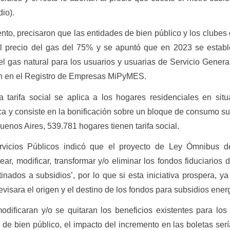
io).
to, precisaron que las entidades de bien público y los clubes 
el precio del gas del 75% y se apuntó que en 2023 se estab
el gas natural para los usuarios y usuarias de Servicio Genera
ban en el Registro de Empresas MiPyMES.
tarifa social se aplica a los hogares residenciales en sit
a y consiste en la bonificación sobre un bloque de consumo s
uenos Aires, 539.781 hogares tienen tarifa social.
vicios Públicos indicó que el proyecto de Ley Ómnibus d
ear, modificar, transformar y/o eliminar los fondos fiduciarios d
tinados a subsidios’, por lo que si esta iniciativa prospera, ya
evisara el origen y el destino de los fondos para subsidios energ
modificaran y/o se quitaran los beneficios existentes para los
 de bien público, el impacto del incremento en las boletas serí