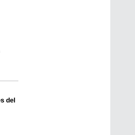
n
s del