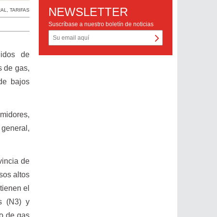
NEWSLETTER
RAL
,
TARIFAS
Suscríbase a nuestro boletín de noticias
didos de
s de gas,
de bajos
umidores,
 general,
vincia de
sos altos
tienen el
s (N3) y
co de gas