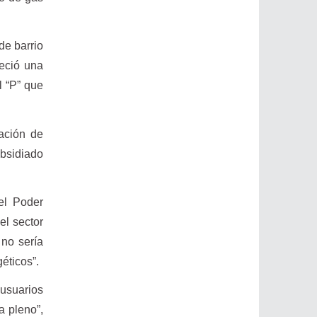
de barrio
leció una
l “P” que
uación de
ubsidiado
el Poder
el sector
 no sería
éticos”.
 usuarios
a pleno”,