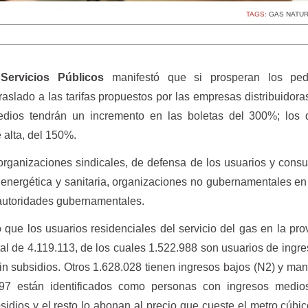
TAGS:
GAS NATU
ervicios Públicos
manifestó que si prosperan los pe
traslado a las tarifas propuestos por las empresas distribuidora
edios tendrán un incremento en las boletas del 300%; los 
e alta, del 150%.
organizaciones sindicales, de defensa de los usuarios y cons
 energética y sanitaria, organizaciones no gubernamentales en
 autoridades gubernamentales.
 que los usuarios residenciales del servicio del gas en la pro
al de 4.119.113, de los cuales 1.522.988 son usuarios de ingre
sin subsidios. Otros 1.628.028 tienen ingresos bajos (N2) y man
97 están identificados como personas con ingresos medio
idios y el resto lo abonan al precio que cueste el metro cúbi