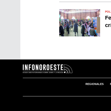
POL
Fe
cr
REGIONALES