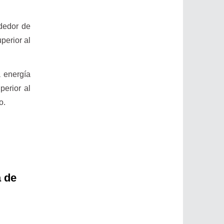
dedor de
perior al
a energía
perior al
do.
a de