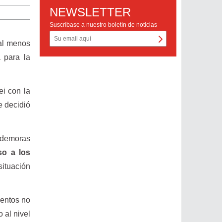
NEWSLETTER
Suscríbase a nuestro boletín de noticias
 al menos
a para la
ei con la
e decidió
a demoras
so a los
ituación
mentos no
 al nivel