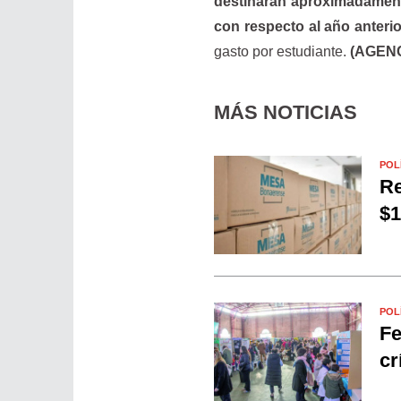
destinarán aproximadament
con respecto al año anteri
gasto por estudiante.
(AGENC
MÁS NOTICIAS
POL
Re
$1
POL
Fe
cr