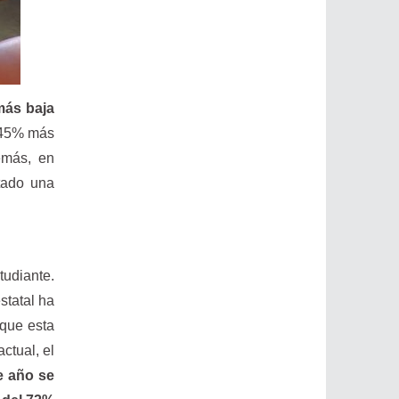
 más baja
n 45% más
emás, en
tado una
tudiante.
statal ha
 que esta
ctual, el
e año se