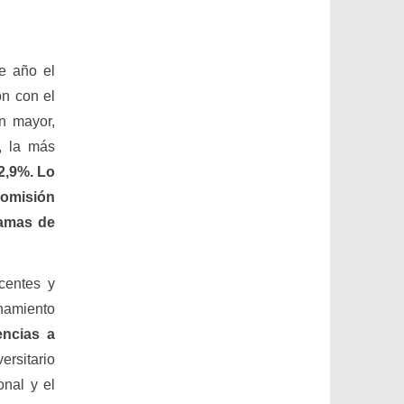
te año el
ón con el
ún mayor,
s, la más
2,9%. Lo
Comisión
ramas de
centes y
onamiento
encias a
ersitario
onal y el