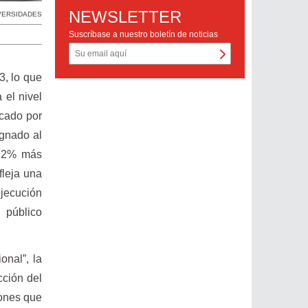
NEWSLETTER
VERSIDADES
Suscríbase a nuestro boletín de noticias
3, lo que
 el nivel
icado por
ignado al
 72% más
fleja una
ejecución
 público
onal”, la
cción del
iones que