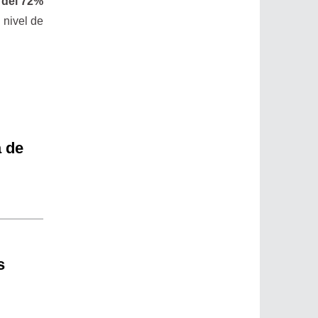
 del 72%
nivel de
a de
s