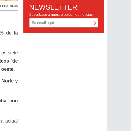
NEWSLETTER
ECHA
,
SOJA
Suscríbase a nuestro boletín de noticias
 % de la
mos siete
teos ‘de
 oeste.
 Norte y
cha con
ra actual