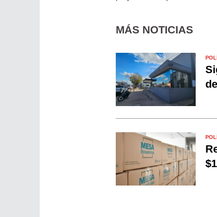
MÁS NOTICIAS
POL
Si
de
POL
Re
$1