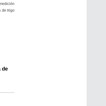
 medición
 de trigo
a de