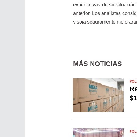
expectativas de su situació
anterior. Los analistas consi
y soja seguramente mejorará
MÁS NOTICIAS
POL
Re
$1
POL