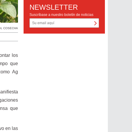
NEWSLETTER
Suscríbase a nuestro boletín de noticias
N
,
COSECHA
ontar los
ampo que
 como Ag
anifiesta
gaciones
ensa que
vo en las