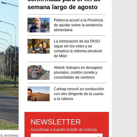
semana largo de agosto
Petrecca acusó a la Provincia
de ajustar sobre la asistencia
alimentaria
La eliminación de las PASO
sigue sin los votos y se
complica la reforma electoral
de Milei
Alberti: trabajos en desagües
pluviales, cordón cuneta y
consolidado de caminos
Carbap renovó su conducción
con otro dirigente de la cuarta
a la cabeza
NEWSLETTER
Suscríbase a nuestro boletín de noticias
TE INTERINO