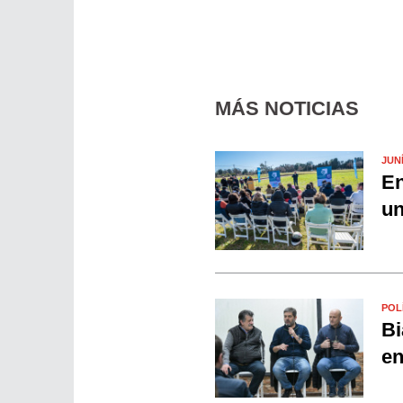
MÁS NOTICIAS
JUN
En
un
POL
Bi
en