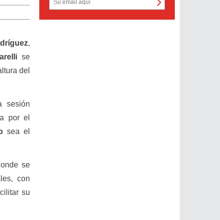
dríguez
,
relli
se
ltura del
a sesión
da por el
o
sea el
donde se
les, con
ilitar su