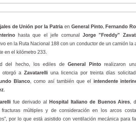
jales de Unión por la Patria
en
General Pinto
,
Fernando Ro
nterino
hasta que el jefe comunal
Jorge "Freddy" Zavata
uvo en la Ruta Nacional 188 con un conductor de un camión la a
 en el kilómetro 233.
ad del hecho, los ediles de
General Pinto
realizaron un
e otorgó a
Zavatarelli
una licencia por treinta días solicita
undo Blanco
, como así también que el
intendente interin
ez
.
arelli
fue derivado al
Hospital Italiano de Buenos Aires
, 
 fracturas múltiples y de consideración en los arcos costa
, por lo que está asistido con ventilación mecánica para fac