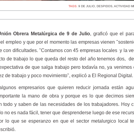
TAGS:
9 DE JULIO
,
DESPIDOS
,
ACTIVIDAD 
 Unión Obrera Metalúrgica de 9 de Julio
, graficó que el par
el empleo y que por el momento las empresas vienen "sosten
e con dificultades. "Contamos con 45 empresas locales y la v
cto de trabajo lo que queda del resto del año tenemos dos, d
 expectativa de que salga trabajo pero todavía no, ya venimos
ez de trabajo y poco movimiento", explicó a El Regional Digital.
algunos empresarios que quieren reducir jornada están agu
mportante la mano de obra y porque es lo que decimos sie
n todo y saben de las necesidades de los trabajadores. Hoy 
 no es nada fácil, tener que desprenderse luego de ese recurs
 por lo que se esperanzo en que el sector metalurgico local 
scribió.