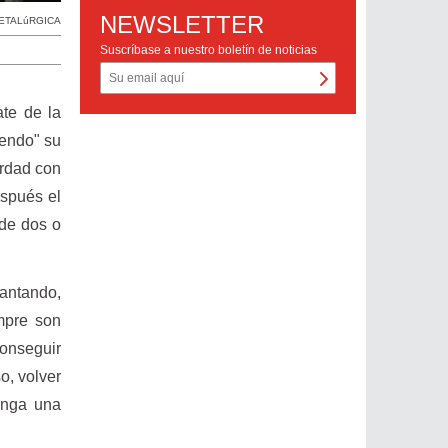
NEWSLETTER
METALúRGICA
Suscríbase a nuestro boletín de noticias
ate de la
iendo" su
erdad con
espués el
 de dos o
antando,
mpre son
conseguir
o, volver
tenga una