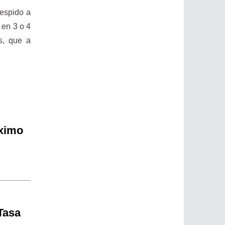
despido a
 en 3 o 4
s, que a
óximo
 Tasa