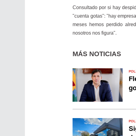
Consultado por si hay despi
"cuenta gotas": "hay empresas
meses hemos perdido alrede
nosotros nos figura".
MÁS NOTICIAS
POL
Fl
go
POL
Si