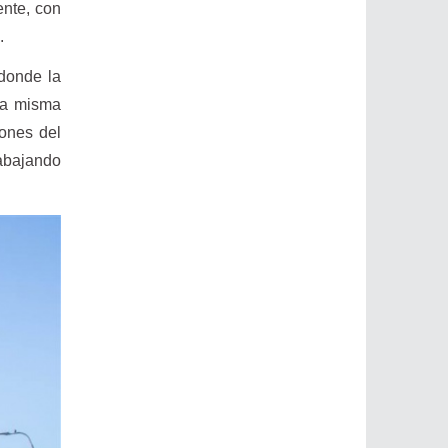
ente, con
.
 donde la
la misma
iones del
rabajando