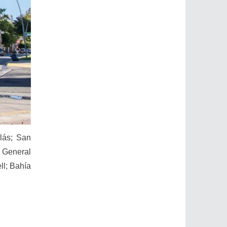
lás; San
; General
ll; Bahía