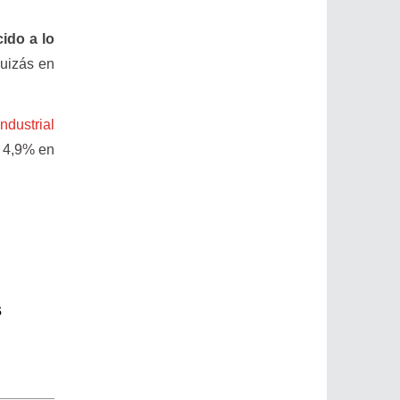
ido a lo
quizás en
ndustrial
l 4,9% en
s