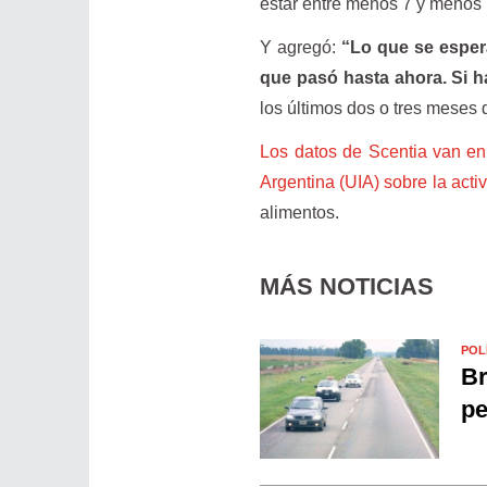
estar entre menos 7 y menos 1
Y agregó:
“Lo que se espera
que pasó hasta ahora. Si h
los últimos dos o tres meses 
Los datos de Scentia van en
Argentina (UIA) sobre la act
alimentos.
MÁS NOTICIAS
POL
Br
pe