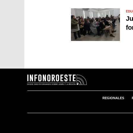
EDU
Ju
fo
REGIONALES