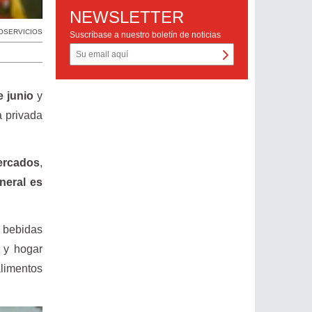
NEWSLETTER
OSERVICIOS
Suscríbase a nuestro boletín de noticias
 junio
y
a privada
mercados
,
neral es
 bebidas
a y hogar
alimentos