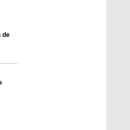
a de
s