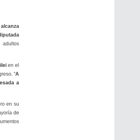
 alcanza
diputada
 adultos
lei
en el
greso. “
A
resada a
ro en su
ayoría de
 aumentos