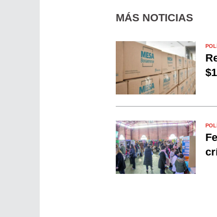
MÁS NOTICIAS
POL
Re
$1
POL
Fe
cr