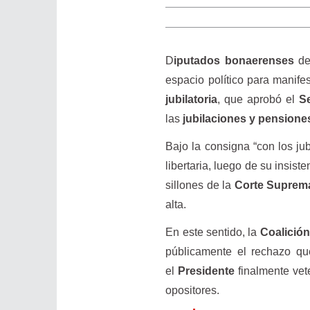
D
iputados bonaerenses
de
espacio político para manife
jubilatoria
, que aprobó el
S
las
jubilaciones y pensione
Bajo la consigna “con los jub
libertaria, luego de su insist
sillones de la
Corte Suprema
alta.
En este sentido, la
Coalición
públicamente el rechazo que
el
Presidente
finalmente vet
opositores.