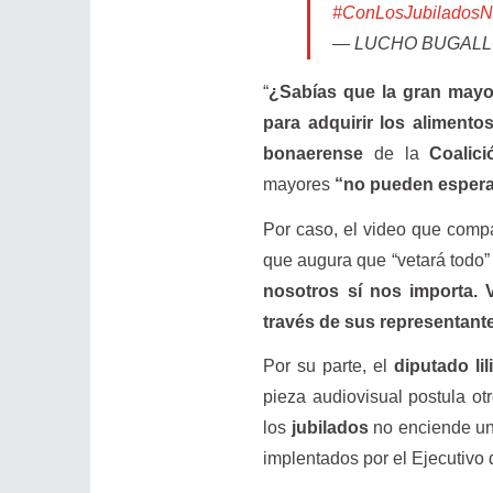
#ConLosJubilados
— LUCHO BUGALLO
“
¿Sabías que la gran mayor
para adquirir los alimento
bonaerense
de la
Coalici
mayores
“no pueden espera
Por caso, el video que compa
que augura que “vetará todo” 
nosotros sí nos importa. V
través de sus representant
Por su parte, el
diputado lil
pieza audiovisual postula ot
los
jubilados
no enciende un 
implentados por el Ejecutivo