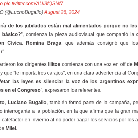
No
pic.twitter.com/AUI8fQSNf7
 (@LuchoBugallo)
August 26, 2024
ía de los jubilados están mal alimentados porque no les
s básico?
”, comienza la pieza audiovisual que compartió la
ón Cívica
,
Romina Braga
,
que además consignó que los
r
”.
rtieron los dirigentes
lilitos
comienza con una voz en off de
Mi
y que “le importa tres carajos”, en una clara advertencia al Con
etar las leyes es silenciar la voz de los argentinos exp
es en el Congreso
”, expresaron los referentes.
ito
,
Luciano Bugallo
,
también formó parte de la campaña, pe
ro interrogante a la población, en la que afirma que la gran m
calefactor en invierno al no poder pagar los servicios por los
 de
Milei
.