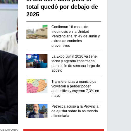
total quedó por debajo de
2025
Confirman 18 casos de
triquinosis en la Unidad
Penitenciaria N° 49 de Junín y
extreman controles
preventivos
La Expo Junín 2026 ya tiene
fecha y agenda confirmada
para el fin de semana largo de
agosto
Transferencias a municipios
volvieron a perder poder
adquisitivo y cayeron 7,3% en
mayo
Petrecca acusó a la Provincia
de ajustar sobre la asistencia
alimentaria
JUBILATORIA