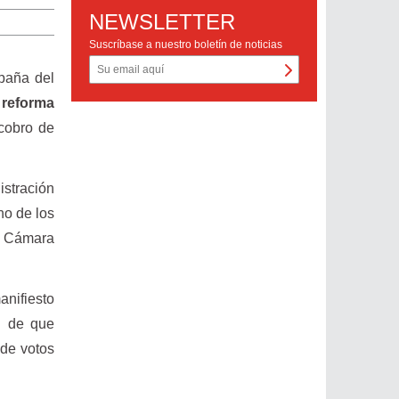
NEWSLETTER
Suscríbase a nuestro boletín de noticias
paña del
a
reforma
 cobro de
istración
no de los
a Cámara
anifiesto
d de que
de votos