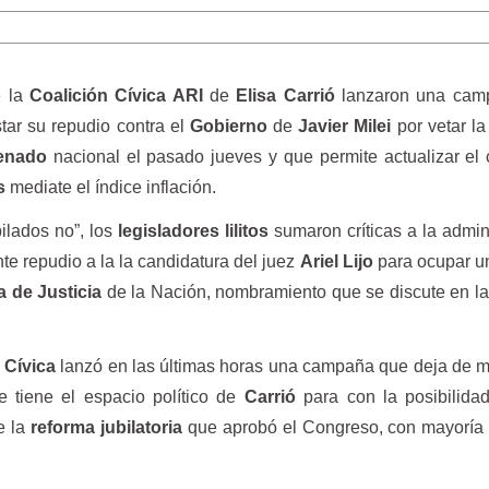
 la
Coalición Cívica ARI
de
Elisa Carrió
lanzaron una cam
star su repudio contra el
Gobierno
de
Javier Milei
por vetar l
enado
nacional el pasado jueves y que permite actualizar el
s
mediate el índice inflación.
ilados no”, los
legisladores lilitos
sumaron críticas a la admin
ente repudio a la la candidatura del juez
Ariel Lijo
para ocupar u
 de Justicia
de la Nación, nombramiento que se discute en l
 Cívica
lanzó en las últimas horas una campaña que deja de m
 tiene el espacio político de
Carrió
para con la posibilida
e la
reforma jubilatoria
que aprobó el Congreso, con mayoría 