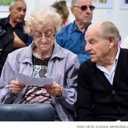
TAGS:
VETO
,
C.CíVICA
,
MOVILIDAD 