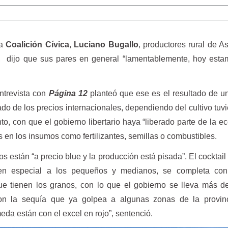
la
Coalición Cívica
,
Luciano Bugallo
, productores rural de A
, dijo que sus pares en general “lamentablemente, hoy esta
ntrevista con
Página 12
planteó que ese es el resultado de u
do de los precios internacionales, dependiendo del cultivo tuv
nto, con que el gobierno libertario haya “liberado parte de la e
as en los insumos como fertilizantes, semillas o combustibles.
 están “a precio blue y la producción está pisada”. El cocktail 
 en especial a los pequeños y medianos, se completa con 
ue tienen los granos, con lo que el gobierno se lleva más d
on la sequía que ya golpea a algunas zonas de la provinc
da están con el excel en rojo”, sentenció.