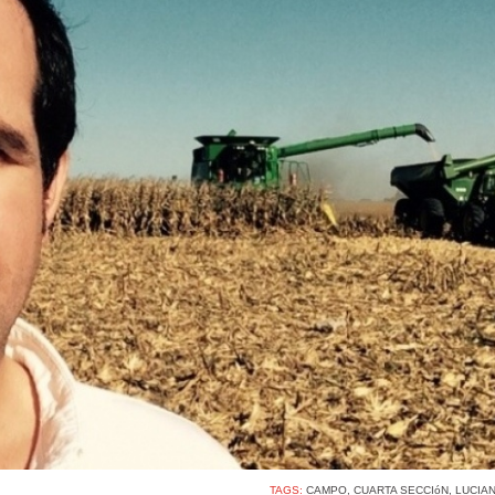
TAGS:
CAMPO
,
CUARTA SECCIóN
,
LUCIA