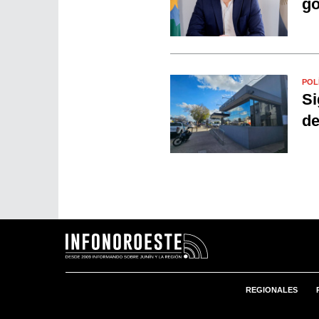
go
POL
Si
de
REGIONALES