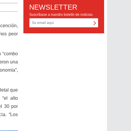
NEWSLETTER
Suscríbase a nuestro boletín de noticias
scención,
mos peor
n “combo
ieron una
conomía”,
letal que
“el alto
el 30 por
ia. “Los