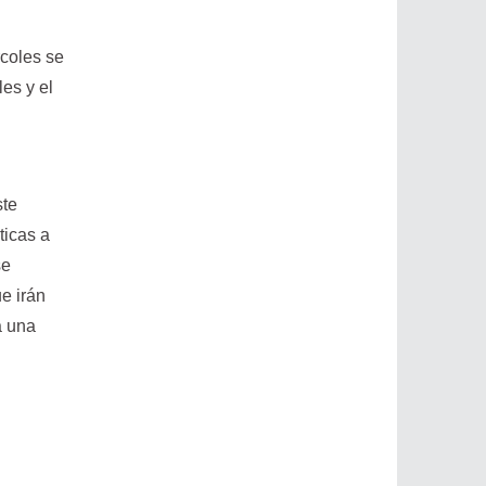
rcoles se
les y el
ste
ticas a
se
e irán
a una