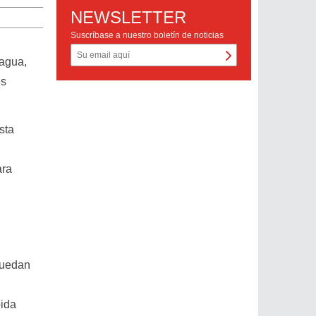
NEWSLETTER
Suscríbase a nuestro boletín de noticias
 agua,
es
sta
ara
 puedan
pida