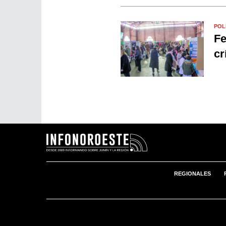
POL
Fe
cr
REGIONALES