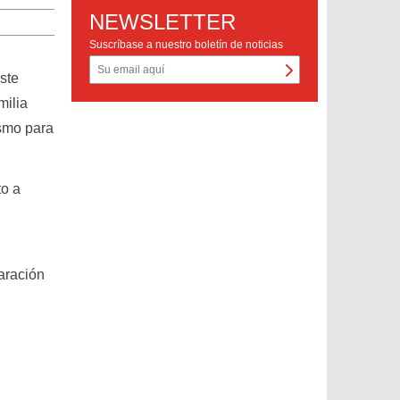
NEWSLETTER
Suscríbase a nuestro boletín de noticias
ste
milia
ismo para
to a
aración