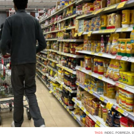
TAGS:
INDEC
,
POBREZA
,
D