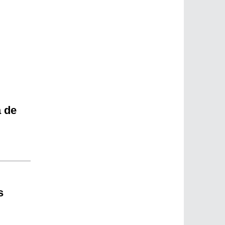
a de
s