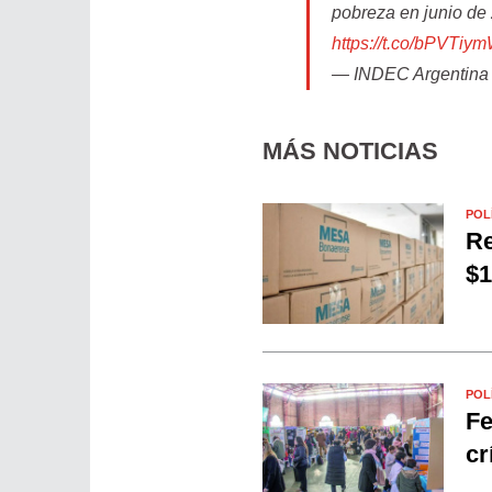
pobreza en junio de
https://t.co/bPVTiy
— INDEC Argentina
MÁS NOTICIAS
POL
Re
$1
POL
Fe
cr