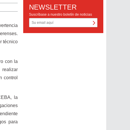
NEWSLETTER
Suscríbase a nuestro boletín de noticias
vertencia
aerenses.
r técnico
ro con la
realizar
n control
CEBA, la
igaciones
pendiente
gos para