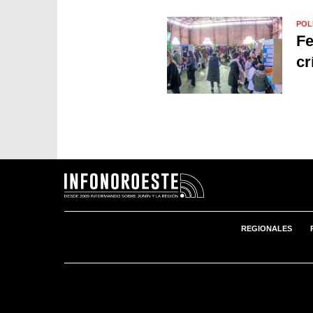
POL
Fe
cr
REGIONALES