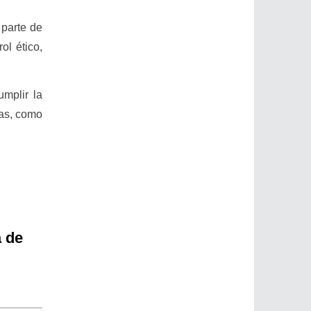
 parte de
ol ético,
mplir la
vas, como
a de