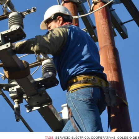
TAGS:
SERVICIO ELéCTRICO
,
COOPERATIVAS
,
COLEGIO DE 