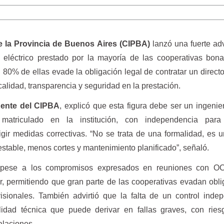
e la Provincia de Buenos Aires (CIPBA)
lanzó una fuerte ad
o eléctrico prestado por la mayoría de las cooperativas bon
80% de ellas evade la obligación legal de contratar un directo
calidad, transparencia y seguridad en la prestación.
dente del CIPBA
, explicó que esta figura debe ser un ingenie
matriculado en la institución, con independencia para 
gir medidas correctivas. “No se trata de una formalidad, es u
estable, menos cortes y mantenimiento planificado”, señaló.
e, pese a los compromisos expresados en reuniones con O
r, permitiendo que gran parte de las cooperativas evadan obl
evisionales. También advirtió que la falta de un control inde
lidad técnica que puede derivar en fallas graves, con ries
alaciones.