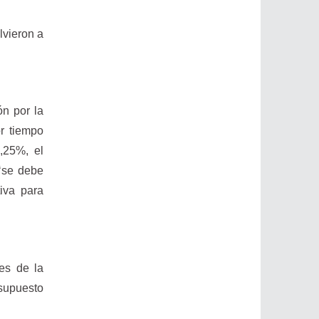
lvieron a
n por la
or tiempo
,25%, el
 ‘se debe
iva para
es de la
esupuesto