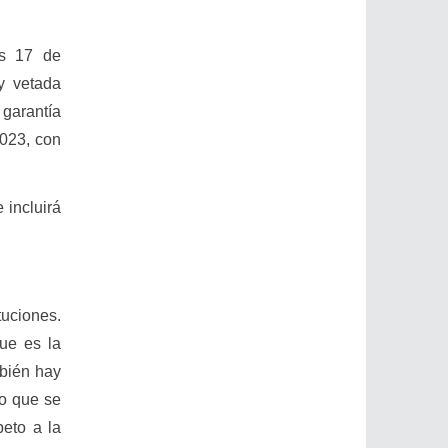
es 17 de
ey vetada
 garantía
2023, con
 incluirá
tuciones.
ue es la
mbién hay
mo que se
peto a la