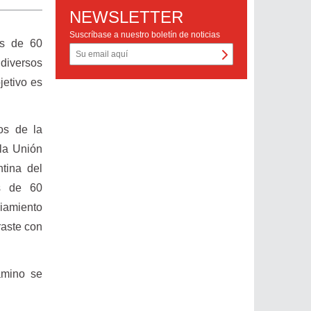
NEWSLETTER
Suscríbase a nuestro boletín de noticias
ás de 60
 diversos
jetivo es
os de la
 la Unión
tina del
ás de 60
iamiento
raste con
amino se