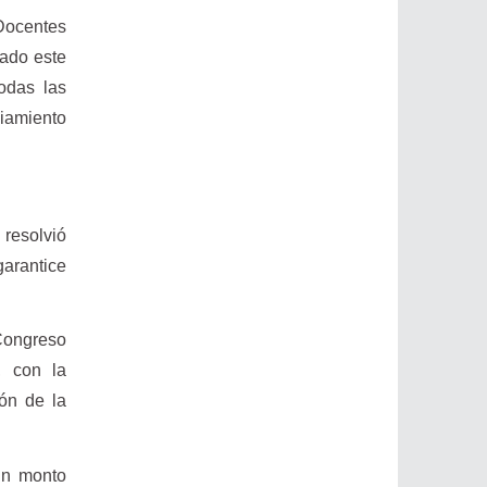
Docentes
lado este
odas las
iamiento
resolvió
garantice
 Congreso
, con la
ión de la
un monto