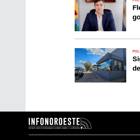
Fl
go
POL
Si
de