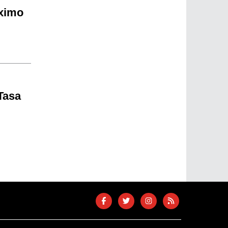
óximo
 Tasa