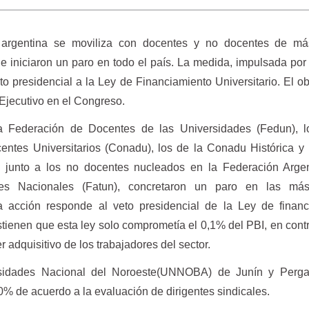
a argentina se moviliza con docentes y no docentes de m
e iniciaron un paro en todo el país. La medida, impulsada por
eto presidencial a la Ley de Financiamiento Universitario. El ob
r Ejecutivo en el Congreso.
a Federación de Docentes de las Universidades (Fedun), l
ntes Universitarios (Conadu), los de la Conadu Histórica y
 junto a los no docentes nucleados en la Federación Argen
des Nacionales (Fatun), concretaron un paro en las m
a acción responde al veto presidencial de la Ley de financ
stienen que esta ley solo comprometía el 0,1% del PBI, en cont
 adquisitivo de los trabajadores del sector.
rsidades Nacional del Noroeste(UNNOBA) de Junín y Perg
0% de acuerdo a la evaluación de dirigentes sindicales.