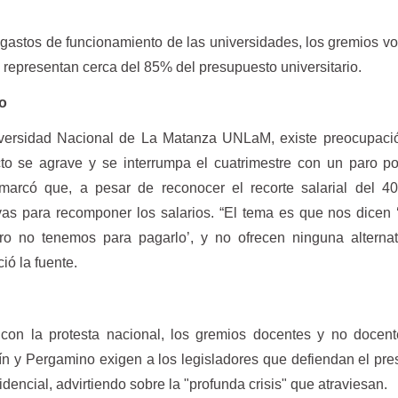
 gastos de funcionamiento de las universidades, los gremios vo
e representan cerca del 85% del presupuesto universitario.
ro
versidad Nacional de La Matanza UNLaM, existe preocupació
icto se agrave y se interrumpa el cuatrimestre con un paro p
marcó que, a pesar de reconocer el recorte salarial del 40
ivas para recomponer los salarios. “El tema es que nos dicen
ro no tenemos para pagarlo’, y no ofrecen ninguna alternat
ió la fuente.
on la protesta nacional, los gremios docentes y no docent
ín y Pergamino exigen a los legisladores que defiendan el pr
sidencial, advirtiendo sobre la "profunda crisis" que atraviesan.