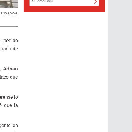
ERNO LOCAL
n pedido
inario de
, Adrián
stacó que
rense lo
ó que la
igente en