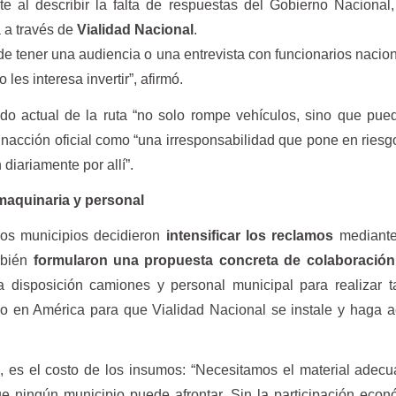
te al describir la falta de respuestas del Gobierno Nacional
 a través de
Vialidad Nacional
.
de tener una audiencia o una entrevista con funcionarios nacio
 les interesa invertir”, afirmó.
ado actual de la ruta “no solo rompe vehículos, sino que pue
 inacción oficial como “una irresponsabilidad que pone en riesg
diariamente por allí”.
maquinaria y personal
 los municipios decidieron
intensificar los reclamos
mediante
mbién
formularon una propuesta concreta de colaboración
 disposición camiones y personal municipal para realizar t
 en América para que Vialidad Nacional se instale y haga a
ó, es el costo de los insumos: “Necesitamos el material adec
e ningún municipio puede afrontar. Sin la participación eco