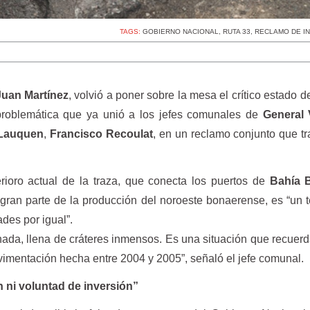
TAGS:
GOBIERNO NACIONAL
,
RUTA 33
,
RECLAMO DE I
Juan Martínez
, volvió a poner sobre la mesa el crítico estado d
problemática que ya unió a los jefes comunales de
General 
Lauquen
,
Francisco Recoulat
, en un reclamo conjunto que t
erioro actual de la traza, que conecta los puertos de
Bahía 
 gran parte de la producción del noroeste bonaerense, es “un
des por igual”.
nada, llena de cráteres inmensos. Es una situación que recuerd
avimentación hecha entre 2004 y 2005”, señaló el jefe comunal.
 ni voluntad de inversión”