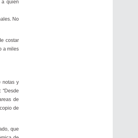
, a quien
nales. No
de costar
o a miles
 notas y
: “Desde
areas de
copio de
uado, que
nómica de