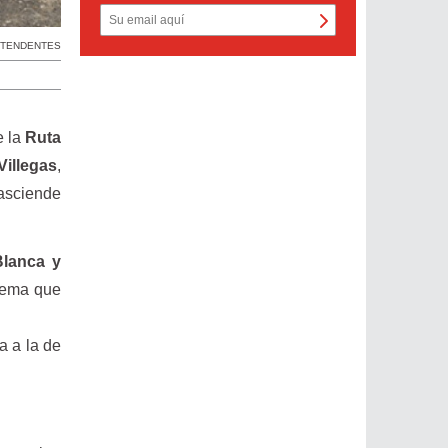
NTENDENTES
e la
Ruta
Villegas
,
rasciende
Blanca y
 tema que
a a la de