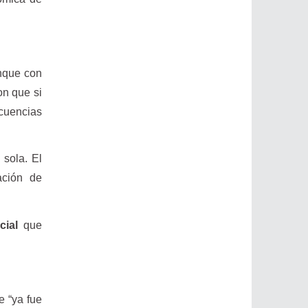
unque con
on que si
cuencias
 sola. El
ación de
cial
que
e “ya fue