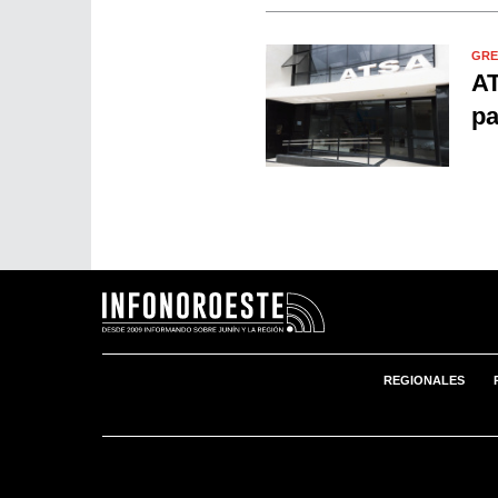
GRE
AT
pa
REGIONALES