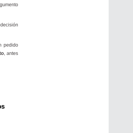
argumento
 decisión
un pedido
to
, antes
os