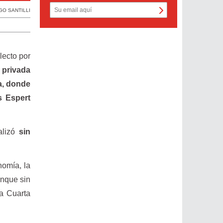
GO SANTILLI
lecto por
 privada
a, donde
s Espert
alizó
sin
nomía, la
unque sin
la Cuarta