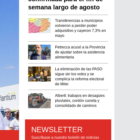
semana largo de agosto
Transferencias a municipios
volvieron a perder poder
adquisitivo y cayeron 7,3% en
mayo
Petrecca acusó a la Provincia
de ajustar sobre la asistencia
alimentaria
La eliminación de las PASO
sigue sin los votos y se
complica la reforma electoral
de Milei
Alberti: trabajos en desagües
pluviales, cordón cuneta y
consolidado de caminos
NEWSLETTER
Archivo: otros tiempos. Petrecca y Santilli en el PRO.
Suscríbase a nuestro boletín de noticias