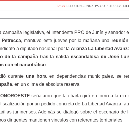
TAGS:
ELECCIONES 2025
,
PABLO PETRECCA
,
DIE
la campaña legislativa, el intendente PRO de Junín y senador e
 Petrecca
, mantuvo este jueves por la mañana una
reunión
andidato a diputado nacional por la
Alianza
La Libertad Avanz
go de la campaña tras la salida escandalosa de José Lui
s con el narcotráfico
.
ndió durante
una hora
en dependencias municipales, se re
ampaña
, en un clima de absoluta reserva.
FONOROESTE
señalaron que la charla giró en torno a la eco
 fiscalización por un pedido concreto de La Libertad Avanza, a
arillas juninenses. Además se dialogó sobre el escenario de 
s dirigentes mantienen vínculos con referentes territoriales.