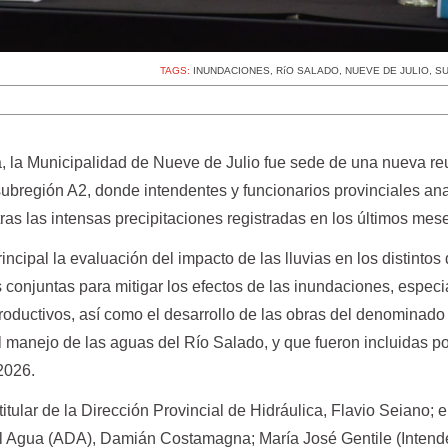
TAGS:
INUNDACIONES
,
RíO SALADO
,
NUEVE DE JULIO
,
SU
, la Municipalidad de Nueve de Julio fue sede de una nueva re
ubregión A2, donde intendentes y funcionarios provinciales an
tras las intensas precipitaciones registradas en los últimos mes
ncipal la evaluación del impacto de las lluvias en los distintos d
 conjuntas para mitigar los efectos de las inundaciones, espec
productivos, así como el desarrollo de las obras del denominad
 manejo de las aguas del Río Salado, y que fueron incluidas po
2026.
titular de la Dirección Provincial de Hidráulica, Flavio Seiano; e
el Agua (ADA), Damián Costamagna; María José Gentile (Intend