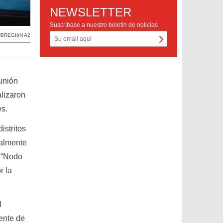
NEWSLETTER
Suscríbase a nuestro boletín de noticias
BREGIóN A2
unión
alizaron
es.
istritos
ialmente
o “Nodo
r la
l
ente de