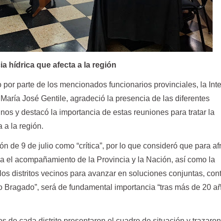
a hídrica que afecta a la región
o por parte de los mencionados funcionarios provinciales, la In
María José Gentile, agradeció la presencia de las diferentes
inos y destacó la importancia de estas reuniones para tratar la
 a la región.
ión de 9 de julio como “crítica”, por lo que consideró que para af
a el acompañamiento de la Provincia y la Nación, así como la
s distritos vecinos para avanzar en soluciones conjuntas, con
o Bragado”, será de fundamental importancia “tras más de 20 a
s de cada distrito presentaron el cuadro de situación y trazaro