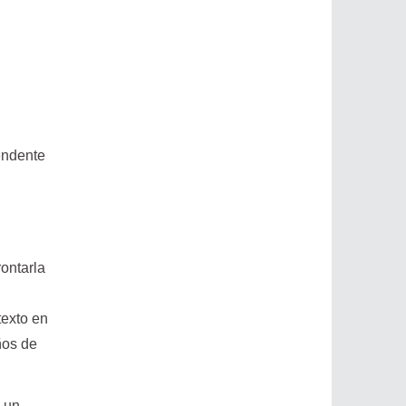
tendente
rontarla
texto en
ños de
n un