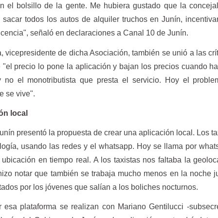
en el bolsillo de la gente. Me hubiera gustado que la conceja
sacar todos los autos de alquiler truchos en Junín, incentiva
icencia", señaló en declaraciones a Canal 10 de Junín.
, vicepresidente de dicha Asociación, también se unió a las crít
e "el precio lo pone la aplicación y bajan los precios cuando 
y no el monotributista que presta el servicio. Hoy el probl
e se vive".
ón local
nín presentó la propuesta de crear una aplicación local. Los ta
logía, usando las redes y el whatsapp. Hoy se llama por what
 ubicación en tiempo real. A los taxistas nos faltaba la geoloc
izo notar que también se trabaja mucho menos en la noche j
ados por los jóvenes que salían a los boliches nocturnos.
 esa plataforma se realizan con Mariano Gentilucci -subsecr