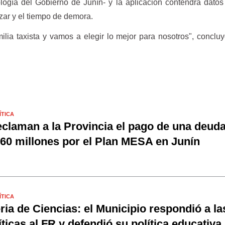
logía del Gobierno de Junín- y la aplicación contendrá dato
lizar y el tiempo de demora.
lia taxista y vamos a elegir lo mejor para nosotros", conclu
ÍTICA
claman a la Provincia el pago de una deud
60 millones por el Plan MESA en Junín
ÍTICA
ria de Ciencias: el Municipio respondió a la
íticas al FR y defendió su política educativa