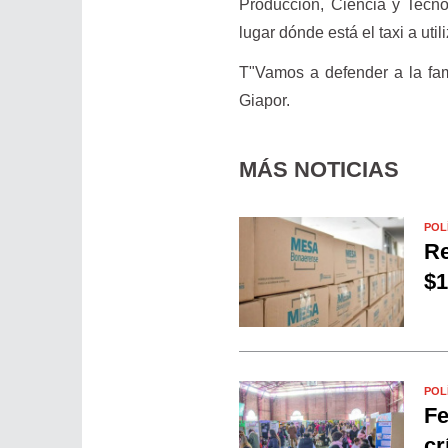
Producción, Ciencia y Tecno
lugar dónde está el taxi a uti
T"Vamos a defender a la fami
Giapor.
MÁS NOTICIAS
POL
Re
$1
POL
Fe
cr