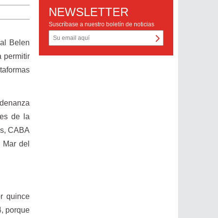
NEWSLETTER
Suscríbase a nuestro boletín de noticias
jal Belen
 permitir
ataformas
rdenanza
des de la
res, CABA
 Mar del
r quince
4, porque