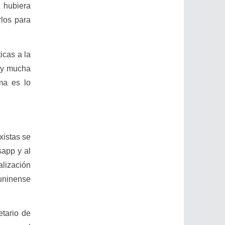
l hubiera
rlos para
icas a la
hay mucha
ema es lo
xistas se
sapp y al
alización
uninense
etario de