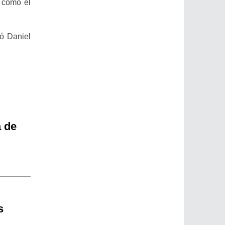
s como el
yó Daniel
a de
s