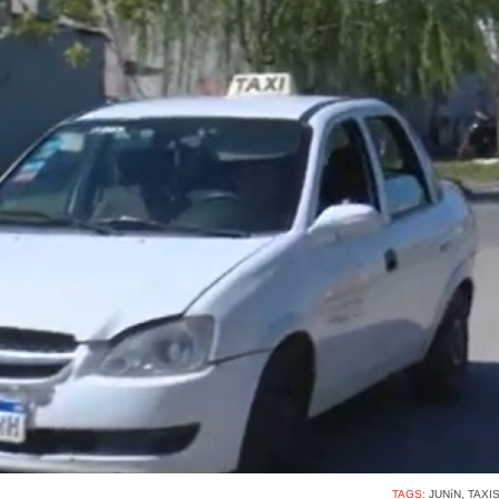
TAGS:
JUNíN
,
TAXI