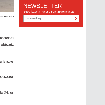
NEWSLETTER
Suscríbase a nuestro boletín de noticias
,
PARITARIAS
laciones
, ubicada
unicipales
,
gociación
 de 24, en