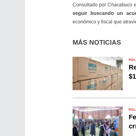
Consultado por
Chacabuco 
seguir buscando un acu
económico y fiscal que atravi
MÁS NOTICIAS
POL
Re
$1
POL
Fe
cr