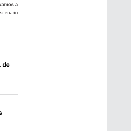
 vamos a
scenario
a de
s