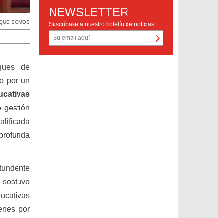
NEWSLETTER
QUE SOMOS
Suscríbase a nuestro boletín de noticias
ques de
o por un
ucativas
 gestión
alificada
profunda
tundente
l sostuvo
ucativas
enes por