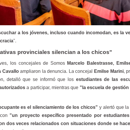
cuchar a los jóvenes, incluso cuando incomodan, es la v
ocracia
".
tivas provinciales silencian a los chicos"
eves, los concejales de Somos
Marcelo Balestrasse, Emilse
a Cavallo
ampliaron la denuncia. La concejal
Emilse Marini
, p
n, detalló que se informó que los
estudiantes de las esc
 autorizados
a participar, mientras que
"la escuela de gestión
ocupante es el silenciamiento de los chicos"
y alertó que la
a con
"un proyecto específico presentado por estudiantes
on dos veces relacionados con situaciones donde se hace 