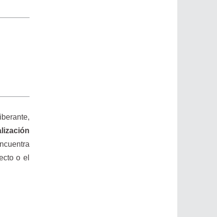
iberante,
lización
encuentra
ecto o el