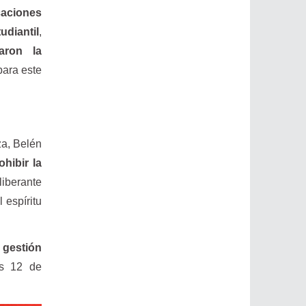
caciones
udiantil
,
zaron la
para este
a, Belén
hibir la
iberante
 espíritu
 gestión
es 12 de