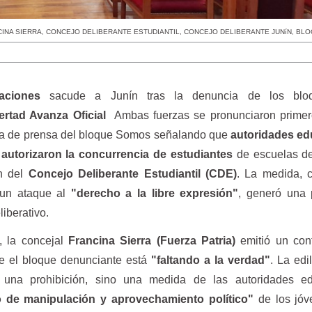
INA SIERRA
,
CONCEJO DELIBERANTE ESTUDIANTIL
,
CONCEJO DELIBERANTE JUNíN
,
BLO
saciones
sacude a Junín tras la denuncia de los blo
ertad Avanza
Oficial
Ambas fuerzas se pronunciaron primer
da de prensa del bloque Somos señalando que
autoridades ed
o autorizaron la concurrencia de estudiantes
de escuelas de
ón del
Concejo Deliberante Estudiantil (CDE)
. La medida, c
un ataque al
"derecho a la libre expresión"
, generó una 
iberativo.
, la concejal
Francina Sierra (Fuerza Patria)
emitió un con
e el bloque denunciante está
"faltando a la verdad"
. La edi
una prohibición, sino una medida de las autoridades ed
to de manipulación y aprovechamiento político"
de los jóv