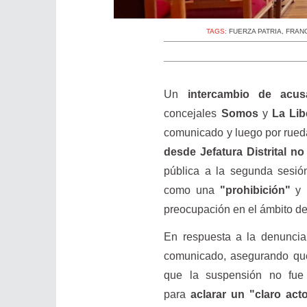
TAGS:
FUERZA PATRIA
,
FRANC
Un
intercambio de acu
concejales
Somos
y
La Lib
comunicado y luego por rue
desde Jefatura Distrital n
pública a la segunda sesi
como una
"prohibición"
y 
preocupación en el ámbito del
En respuesta a la denuncia
comunicado, asegurando qu
que la suspensión no fue 
para
aclarar un "claro ac