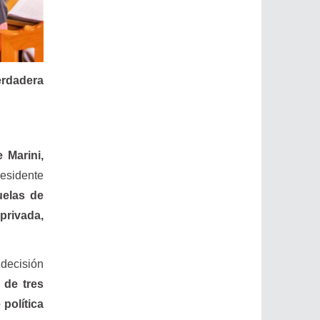
erdadera
 Marini,
residente
uelas de
 privada,
 decisión
 de tres
política