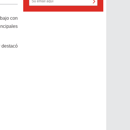
abajo con
incipales
y destacó