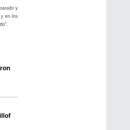
parado y
 y en los
do”.
aron
llof