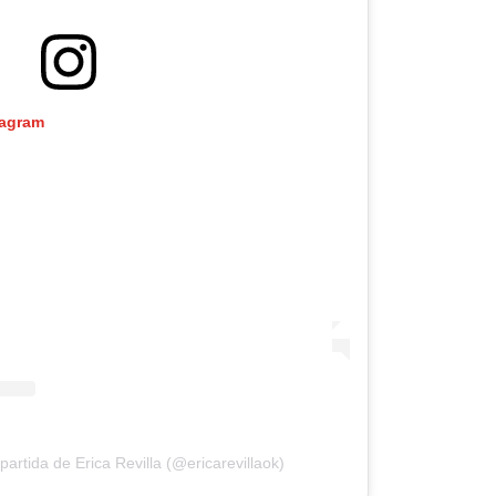
tagram
artida de Erica Revilla (@ericarevillaok)