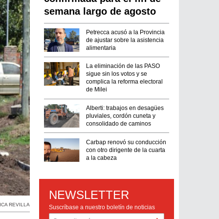
semana largo de agosto
Petrecca acusó a la Provincia
de ajustar sobre la asistencia
alimentaria
La eliminación de las PASO
sigue sin los votos y se
complica la reforma electoral
de Milei
Alberti: trabajos en desagües
pluviales, cordón cuneta y
consolidado de caminos
Carbap renovó su conducción
con otro dirigente de la cuarta
a la cabeza
NEWSLETTER
ICA REVILLA
Suscríbase a nuestro boletín de noticias