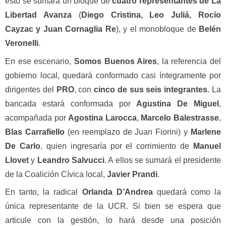
esto se sumará un bloque de
cuatro representantes de La
Libertad Avanza
(
Diego Cristina, Leo Juliá, Rocío
Cayzac y Juan Cornaglia Re
), y el monobloque de
Belén
Veronelli
.
En ese escenario,
Somos Buenos Aires
, la referencia del
gobierno local, quedará conformado casi íntegramente por
dirigentes del
PRO
, con
cinco de sus seis integrantes
. La
bancada estará conformada por
Agustina De Miguel
,
acompañada por
Agostina Larocca
,
Marcelo Balestrasse
,
Blas Carrafiello
(en reemplazo de Juan Fiorini) y
Marlene
De Carlo
, quien ingresaría por el corrimiento de
Manuel
Llovet
y
Leandro Salvucci
. A ellos se sumará el presidente
de la Coalición Cívica local,
Javier Prandi
.
En tanto, la radical
Orlanda D’Andrea
quedará como la
única representante de la UCR. Si bien se espera que
articule con la gestión, lo hará desde una posición