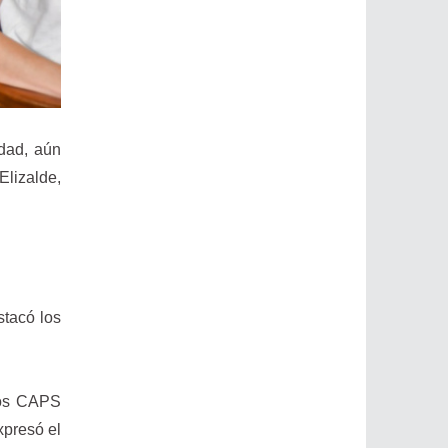
idad, aún
Elizalde,
stacó los
 los CAPS
xpresó el