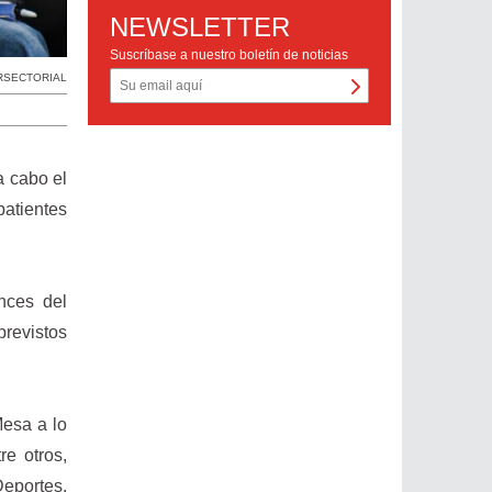
NEWSLETTER
Suscríbase a nuestro boletín de noticias
RSECTORIAL
a cabo el
batientes
ances del
previstos
Mesa a lo
re otros,
Deportes,