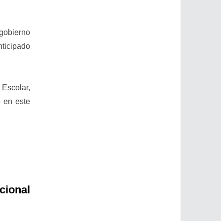
gobierno
nticipado
 Escolar,
ó en este
cional