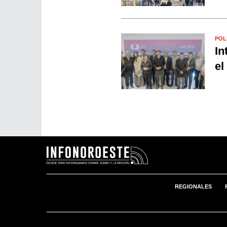
POL
In
el
REGIONALES