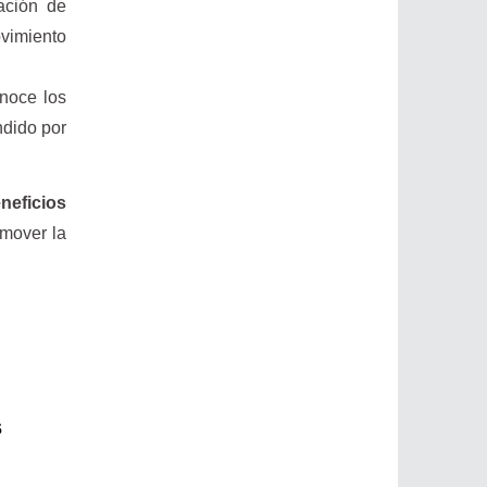
ación de
ovimiento
onoce los
ndido por
neficios
omover la
s