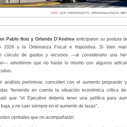
TAGS:
UCR
,
PRESUPUESTO
,
ORDENANZA FISCAL IMPO
an Pablo Itoiz y Orlanda D’Andrea
anticiparon su postura d
to 2026 y la Ordenanza Fiscal e Impositiva. Si bien mani
l cálculo de gastos y recursos —al considerarlo una her
ión— advirtieron que no harán lo mismo con algunos artícul
cutivo.
 análisis preliminar, coinciden con el aumento propuesto y
adas “teniendo en cuenta la situación económica crítica d
aló que “el Ejecutivo debería tener una política para aum
 baja, y no caer siempre en el aumento de tasas”.
puntos centrales que no acompañarán: